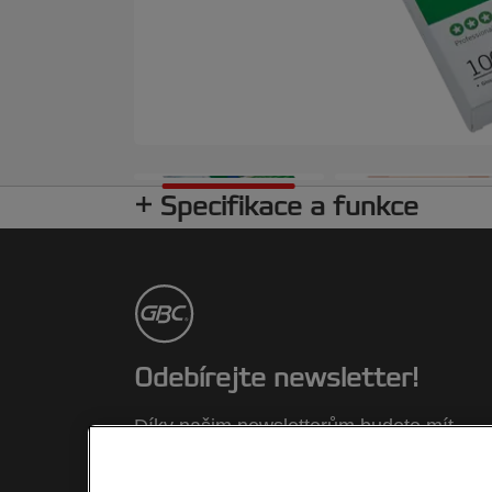
Specifikace a funkce
Odebírejte newsletter!
Díky našim newsletterům budete mít
aktuální informace o akcích, nových
výrobcích a speciálních nabídkách znač