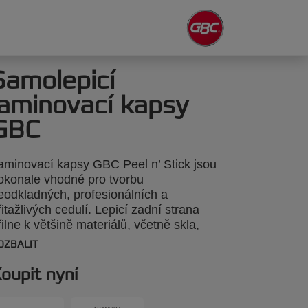
Samolepicí
laminovací kapsy
GBC
aminovací kapsy GBC Peel n’ Stick jsou
okonale vhodné pro tvorbu
eodkladných, profesionálních a
řitažlivých cedulí. Lepicí zadní strana
řilne k většině materiálů, včetně skla,
ovu a lepenky. Stačí jednoduše odtrhnout
OZBALIT
rycí fólii a odhalit samolepicí vrstvu.
loušťka 2 × 125 mikronů, lesklé
oupit nyní
rovedení. Formát A4. Balení: 100 kusů.