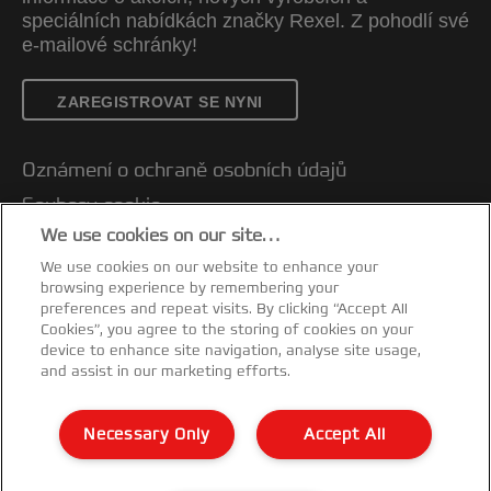
speciálních nabídkách značky Rexel. Z pohodlí své
e-mailové schránky!
ZAREGISTROVAT SE NYNI
Oznámení o ochraně osobních údajů
Soubory cookie
We use cookies on our site…
Právní upozornění
We use cookies on our website to enhance your
Otisk
browsing experience by remembering your
Správa mých dat
preferences and repeat visits. By clicking “Accept All
Cookies”, you agree to the storing of cookies on your
Prohlášení o shodě
device to enhance site navigation, analyse site usage,
and assist in our marketing efforts.
Záruční podmínky
Mapa stránek
Necessary Only
Accept All
Zákaznická podpora