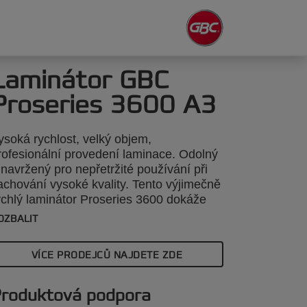
Laminátor GBC
Proseries 3600 A3
ysoká rychlost, velký objem,
rofesionální provedení laminace. Odolný
 navržený pro nepřetržité používání při
achování vysoké kvality. Tento výjimečně
ychlý laminátor Proseries 3600 dokáže
aminovat všechny typy tištěných
OZBALIT
ateriálů všech tvarů až do síly 3 mm a
elikosti A3. Jasný návod přímo na
VÍCE PRODEJCŮ NAJDETE ZDE
ařízení usnadňuje volbu té správné
ychlosti a teploty a technologie s šesti
álci zaručuje profesionální výkon.
roduktová podpora