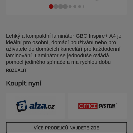
Lehký a kompaktní laminátor GBC Inspire+ A4 je
ideální pro osobní, domácí používání nebo pro
uživatele do domácích kanceláří pro každodenní
laminování. Laminátor se jednoduše ovládá
pomocí jediného spínače a má rychlou dobu
zahřívání 4 minuty. Laminovat můžete až 2x125
ROZBALIT
mikronové laminovací kapsy, díky kterým získá váš
dokument profesionální vzhled. Laminátor Inspire+
Koupit nyní
GBC má také režim studené laminace pro
materiály citlivé na teplo.Tento laminátor s pouzdry
vám umožní být kreativní během okamžiku - stačí
vám jen představivost! Součástí balení je
startovací balíček 5x laminovací kapsy A4 (2 x 75
mikronů). Bílá barva.
VÍCE PRODEJCŮ NAJDETE ZDE