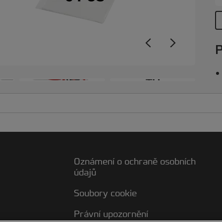
t
l
m
p
P
b
k
+6
Oznámení o ochraně osobních
údajů
Soubory cookie
Právní upozornění