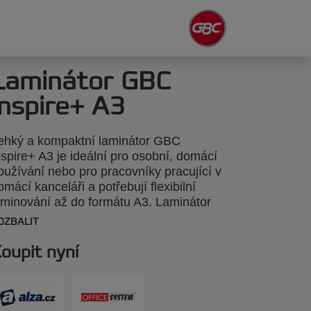
Laminátor GBC
Inspire+ A3
ehký a kompaktní laminátor GBC
nspire+ A3 je ideální pro osobní, domácí
oužívání nebo pro pracovníky pracující v
omácí kanceláři a potřebují flexibilní
aminování až do formátu A3. Laminátor
e jednoduše ovládá pomocí jediného
OZBALIT
pínače a má rychlou dobu zahřívání 4
inuty. Laminovat můžete až 2x125
oupit nyní
ikronové laminovací kapsy, díky kterým
íská váš dokument profesionální vzhled.
aminátor Inspire+ GBC má také režim na
tudenou laminaci pro materiály citlivé na