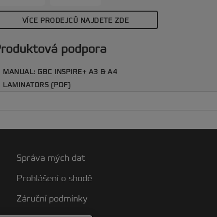
eplo. Tento laminátor spolu s
aminovacími kapsami vám umožní
VÍCE PRODEJCŮ NAJDETE ZDE
aximum kreativity během okamžiku -
otřebujete jen představivost! Součástí
roduktová podpora
alení je startovací balíček 5x laminovací
apsy A4 (2 x 75 mikronů). Bílá barva.
MANUAL: GBC INSPIRE+ A3 & A4
LAMINATORS (PDF)
Správa mých dat
Prohlášení o shodě
Záruční podmínky