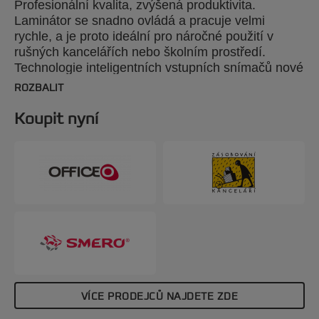
Profesionální kvalita, zvýšená produktivita.
Laminátor se snadno ovládá a pracuje velmi
rychle, a je proto ideální pro náročné použití v
rušných kancelářích nebo školním prostředí.
Technologie inteligentních vstupních snímačů nové
generace přesně měří tloušťku kapsy a jejího
ROZBALIT
obsahu a automaticky upravuje rychlost posuvu, s
možností manuálního nastavení pro nestandardní
Koupit nyní
média. Pro laminování lze použít laminovací kapsy
s tloušťkami od 2 × 75 mikronů do 2 × 250
mikronů. Výsledkem je bezvadná povrchová
úprava.
VÍCE PRODEJCŮ NAJDETE ZDE