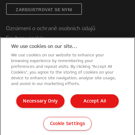
ZAREGISTROVAT SE NYNI
Oznámení o ochraně osobních údajů
Soubory cookie
We use cookies on our site…
Právní upozornění
We use cookies on our website to enhance your
Otisk
browsing experience by remembering your
Správa mých dat
preferences and repeat visits. By clicking “Accept All
Cookies”, you agree to the storing of cookies on your
Prohlášení o shodě
device to enhance site navigation, analyse site usage,
and assist in our marketing efforts.
Záruční podmínky
Mapa stránek
Necessary Only
Accept All
Zákaznická podpora
©2026 ACCO Brands
Cookie Settings