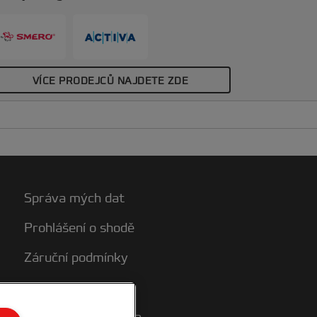
aminační roli a páčky zavřete. Celá
azeta se pak snadno vloží do laminátoru.
áhradní role laminovací fólie 75 mikronů;
oložka 4410026.
VÍCE PRODEJCŮ NAJDETE ZDE
Správa mých dat
Prohlášení o shodě
Záruční podmínky
Mapa stránek