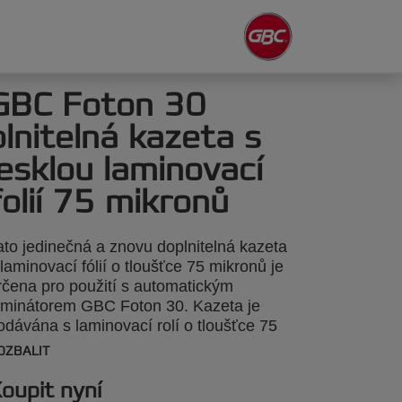
GBC Foton 30
plnitelná kazeta s
lesklou laminovací
folií 75 mikronů
ato jedinečná a znovu doplnitelná kazeta
 laminovací fólií o tloušťce 75 mikronů je
rčena pro použití s automatickým
aminátorem GBC Foton 30. Kazeta je
odávána s laminovací rolí o tloušťce 75
ikronů, která laminuje až 250 listů A4.
OZBALIT
oplnění: vyjměte prázdnou kazetu,
tevřete páčky kazety, vložte náhradní
oupit nyní