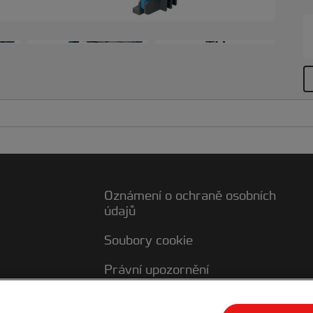
l
k
N
+6
p
Oznámení o ochraně osobních
údajů
Soubory cookie
Právní upozornění
Otisk
ky