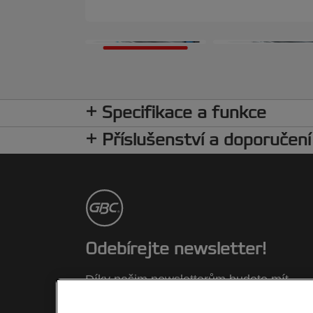
Specifikace a funkce
Příslušenství a doporučení
Odebírejte newsletter!
Díky našim newsletterům budete mít
aktuální informace o akcích, nových
výrobcích a speciálních nabídkách znač