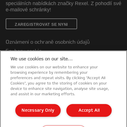
speciálních nabídkách značky Rexel. Z pohodlí své
e-mailové schránky!
ZAREGISTROVAT SE NYNI
Oznámení o ochraně osobních údajů
Soubory cookie
We use cookies on our site…
Právní upozornění
We use cookies on our website to enhance your
Otisk
browsing experience by remembering your
Správa mých dat
preferences and repeat visits. By clicking “Accept All
Cookies”, you agree to the storing of cookies on your
Prohlášení o shodě
device to enhance site navigation, analyse site usage,
and assist in our marketing efforts.
Záruční podmínky
Mapa stránek
Necessary Only
Accept All
Zákaznická podpora