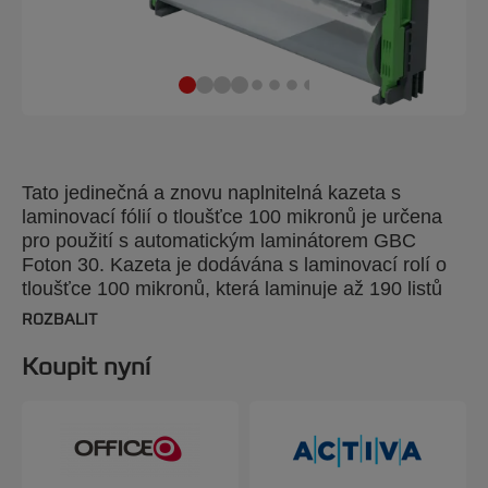
Tato jedinečná a znovu naplnitelná kazeta s
laminovací fólií o tloušťce 100 mikronů je určena
pro použití s automatickým laminátorem GBC
Foton 30. Kazeta je dodávána s laminovací rolí o
tloušťce 100 mikronů, která laminuje až 190 listů
A4. Doplnění: vyjměte prázdnou kazetu, otevřete
ROZBALIT
páčky kazety, vložte náhradní laminační roli a
páčky zavřete. Celá kazeta se pak snadno vloží do
Koupit nyní
laminátoru. Náhradní 100 mikronová laminovací
fólie; položka 4410027.