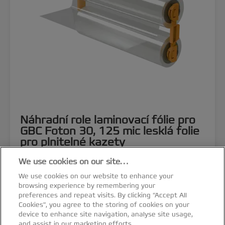
Náhradní role laminovací fólie pro
GBC Foton 30, 125 mic lesklá folie
pro plnitelné kazety
We use cookies on our site…
VÍCE O PRODUKTU
We use cookies on our website to enhance your
browsing experience by remembering your
KDE NAKOUPIT
preferences and repeat visits. By clicking “Accept All
Cookies”, you agree to the storing of cookies on your
device to enhance site navigation, analyse site usage,
and assist in our marketing efforts.